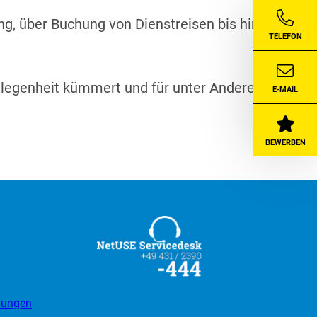
ng, über Buchung von Dienstreisen bis hin zum
TELEFON
gelegenheit kümmert und für unter Anderem
E-MAIL
BEWERBEN
llungen