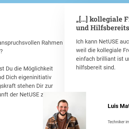
n
„
[…] kollegiale 
und Hilfsbereit
Ich kann NetUSE auc
 anspruchsvollen Rahmen
weil die kollegiale F
?
einfach brilliant ist 
hilfsbereit sind.
st Du die Möglichkeit
 Dich eigeninitiativ
kraft stehen Dir zur
unft der NetUSE zu
Luis Ma
Techniker i