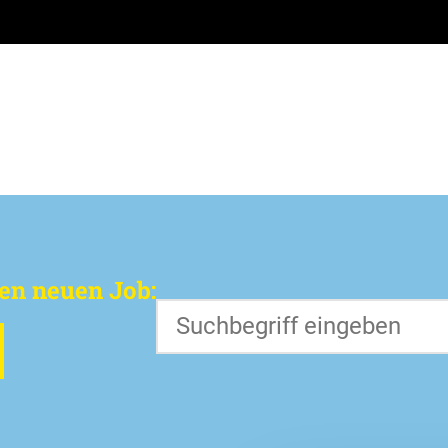
en neuen Job:
S
u
c
h
e